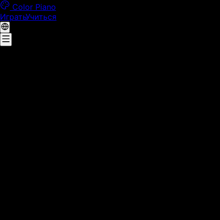
Color Piano
Играть
Учиться
🎹
Color Piano
Инициализация...